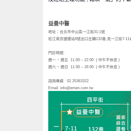
益曼中醫
地址：台北市中山區一江街
31-1
號
松江南京捷運站
8
號出口左轉
132
巷
,
見一江街
7-11
門診時間
:
週一
~
週五
11:00 – 22:00 (
中午不休息
)
週六
~
週日
11:00 – 18:00
(
中午不休息
)
諮詢專線
: 02 25363322
Email: info@emen.com.tw