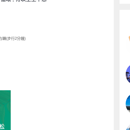
右轉
(
步行
2
分鐘
)