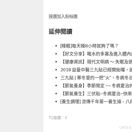
按讚加入粉絲團
延伸閱讀
[睡眠]每天睡8小時就夠了嗎？
【好文分享】喝水的多寡及進入體內
【健康資訊】現代文明病 ～ 失眠及
2018 益曼中醫三九貼已經開始囉
三九貼 | 寒冬里的一把“火”，冬病
【節氣養身】季節限定 ~~ 冬病夏治
【節氣養生】三伏貼~冬病夏治~快
[養生調理] 流傳千年第一養生操 – 
TG按讚：0
CATEG