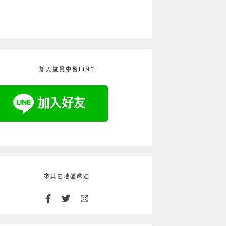
加入益曼中醫LINE
來其它地盤瞧瞧