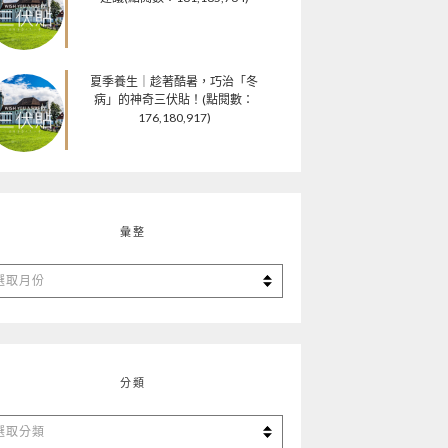
夏季養生｜趁著酷暑，巧治「冬
病」的神奇三伏貼！(點閱數：
176,180,917)
彙整
分類