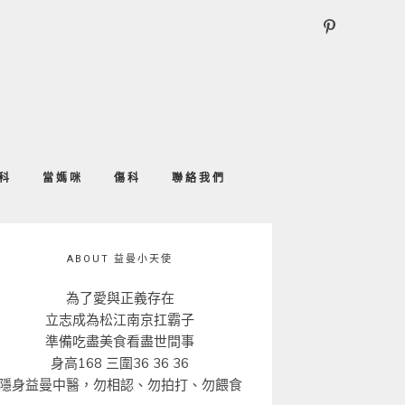
科
當媽咪
傷科
聯絡我們
ABOUT 益曼小天使
為了愛與正義存在
立志成為松江南京扛霸子
準備吃盡美食看盡世間事
身高168 三圍36 36 36
隱身益曼中醫，勿相認、勿拍打、勿餵食