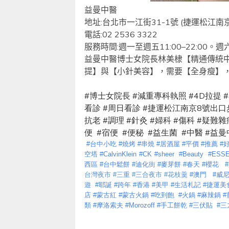
益曼中醫
地址
:
台北市一江街
31-1
號
(
捷運松江南
電話
:02 2536 3322
服務時間
:
週一至週五
11:00
–
22:00
。週
益曼中醫博士女院長林美棣【精通傳統
提】與【小針美容】，需要【全身瘦】
#
博士女院長
#
減重專科執照
#4D
拉提
#
看診
#
周日看診
#
捷運松江南京
8
號出口
抗老
#
調理
#
針灸
#
婦科
#
傷科
#
疑難雜
便
#
宿便
#
便秘
#
益生菌
#
中醫
#
益曼
#
台中小吃
#
燒烤
#
串燒
#
居酒屋
#
平價
#
推薦
#
空塔
#CalvinKlein
#CK
#sheer
#Beauty
#ESS
西區
#
台中鬆餅
#
迪化街
#
麥芽餅
#
春天
#
櫻花
#
台灣夜市
#
三重
#
三合夜市
#
花枝羹
#
澳門
#
威
遊
#
耶誕
#
跨年
#
香港
#
美甲
#
生活札記
#
捷運美
店
#
蒙古紅
#
蒙古火鍋
#
吃到飽
#
火鍋
#
麻辣鍋
#
類
#
摩洛索夫
#Morozoff
#
手工餅乾
#
三伏貼
#
三