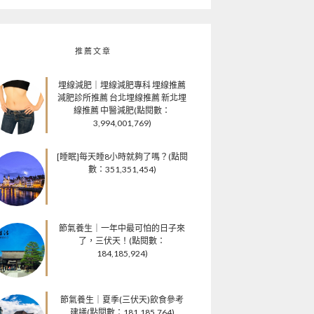
推薦文章
埋線減肥｜埋線減肥專科 埋線推薦
減肥診所推薦 台北埋線推薦 新北埋
線推薦 中醫減肥(點閱數：
3,994,001,769)
[睡眠]每天睡8小時就夠了嗎？(點閱
數：351,351,454)
節氣養生｜一年中最可怕的日子來
了，三伏天！(點閱數：
184,185,924)
節氣養生｜夏季(三伏天)飲食參考
建議(點閱數：181,185,764)