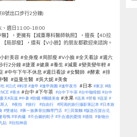
類
京
8
號出口步行
2
分鐘
)
六、週日
11:00-18:00
中醫】，更擁有【減重專科醫師執照】，擅長【
4D
拉
，【局部瘦】，還有【
V
小臉】的朋友都歡迎來諮詢。
小針美容
#
全身瘦
#
局部瘦
#V
小臉
#
全天看診
#
週六
步行
2
分鐘
#
捷運
#
健康
#
養生
#
減重
#
變美變年輕
#
症
#
中午下午不休息
#
週日看診
#
女醫師
#
酵素
#
排
中醫
#
益曼生醫
#
吳大妮
#
美食
#
日本
好吃
#
日式
#
料理
#
逢甲
#
逢甲商圈
#
逢甲夜市
#
東京
#
晴
#
台中
#
下午茶
ENCE
#
香水
#
台中下午茶
#
台中咖啡館
#
台中
#
水果
夏天
#
高溫
#
中暑
#
防曬
#
團購美食
#
蔬果
#
營養
#
蔬菜
#
尼斯人
#
夜拍
#
旅行
#
自由行
#
阿滴的旅行攝影筆記本
#
日本旅
食
#
雙連站
#
豚一族豚骨拉麵専門店
#
三田製麵
#
阪急百貨台北
薑母鴨
#
羊肉爐
#
不合腳的鞋子
#
不合適的愛情
#
感情
#
食物分
九貼
#
自拍神器