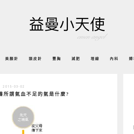
美顏針
頭皮針
豐胸
減肥
埋線
內科
婦
2015-03-02
醫所謂氣血不足的氣是什麼?