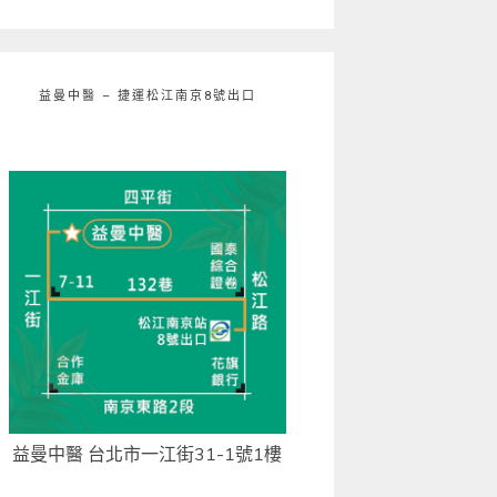
益曼中醫 – 捷運松江南京8號出口
益曼中醫 台北市一江街31-1號1樓