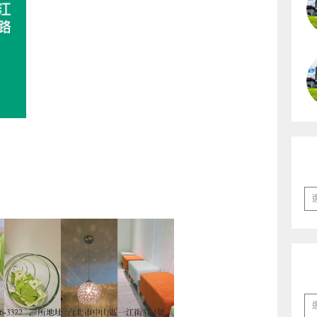
彙
整
分