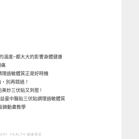
的溫度~都大大的影響身體健康
頭痛
，調理過敏體質正是好時機
冬治，別再錯過！
的美妙三伏貼又到惹 !
來益曼中醫貼三伏貼調理過敏體質
八段錦動畫教學
ORY:
HEALTH
健康資訊