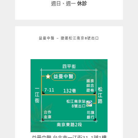
週日、週一
休診
益曼中醫 – 捷運松江南京8號出口
益曼中醫 台北市一江街31-1號1樓