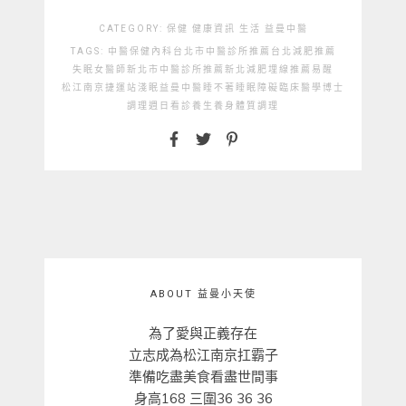
CATEGORY:
保健
健康資訊
生活
益曼中醫
TAGS:
中醫
保健
內科
台北市中醫診所推薦
台北減肥推薦
失眠
女醫師
新北市中醫診所推薦
新北減肥埋線推薦
易醒
松江南京捷運站
淺眠
益曼中醫
睡不著
睡眠障礙
臨床醫學博士
調理
週日看診
養生
養身
體質調理
ABOUT 益曼小天使
為了愛與正義存在
立志成為松江南京扛霸子
準備吃盡美食看盡世間事
身高168 三圍36 36 36