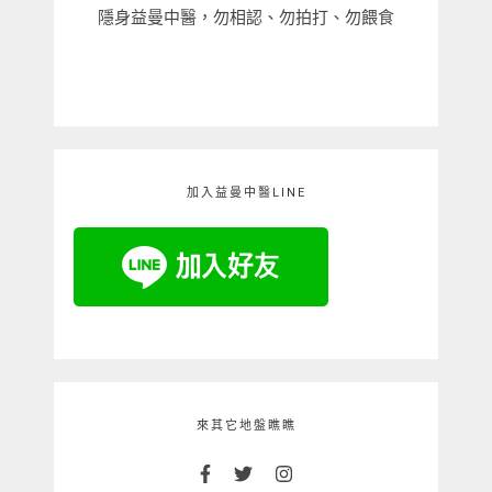
隱身益曼中醫，勿相認、勿拍打、勿餵食
加入益曼中醫LINE
來其它地盤瞧瞧