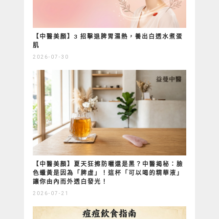
【中醫美顏】3 招擊退脾胃濕熱，養出白透水煮蛋
肌
2026-07-30
【中醫美顏】夏天狂擦防曬還是黑？中醫揭秘：臉
色蠟黃是因為「脾虛」！這杯「可以喝的精華液」
讓你由內而外透白發光！
2026-07-21