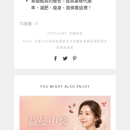
易瘦體質的秘密 – 提高基礎代謝
率，減肥、瘦身、苗條看這裡！
TG按讚：0
CATEGORY:
中醫美容
TAGS:
中醫
小針美容
抬頭紋
法令紋
皺紋
美顏針
膠原蛋白
青春痘
黑斑
YOU MIGHT ALSO ENJOY