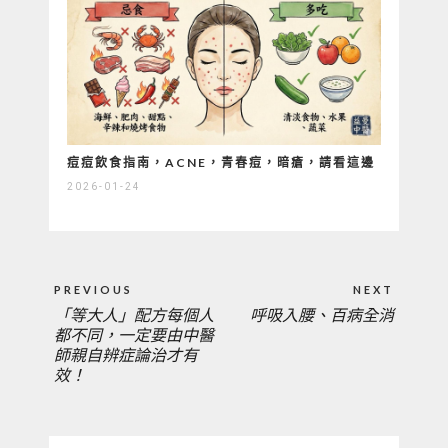
痘痘飲食指南，ACNE，青春痘，暗瘡，請看這邊
2026-01-24
文
PREVIOUS
NEXT
章
「等大人」配方每個人
呼吸入腰、百病全消
PREVIOUS
NEXT
導
都不同，一定要由中醫
覽
師親自辨症論治才有
POST:
POST:
效！