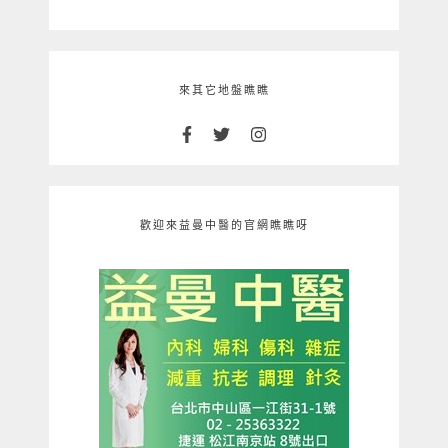
來其它地盤瞧瞧
歡迎來益曼中醫的官網瞧瞧呀