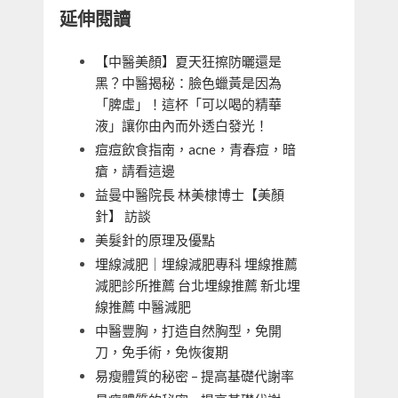
延伸閱讀
【中醫美顏】夏天狂擦防曬還是
黑？中醫揭秘：臉色蠟黃是因為
「脾虛」！這杯「可以喝的精華
液」讓你由內而外透白發光！
痘痘飲食指南，acne，青春痘，暗
瘡，請看這邊
益曼中醫院長 林美棣博士【美顏
針】 訪談
美髮針的原理及優點
埋線減肥｜埋線減肥專科 埋線推薦
減肥診所推薦 台北埋線推薦 新北埋
線推薦 中醫減肥
中醫豐胸，打造自然胸型，免開
刀，免手術，免恢復期
易瘦體質的秘密 – 提高基礎代謝率