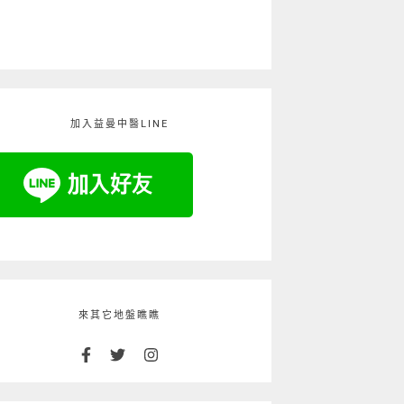
加入益曼中醫LINE
來其它地盤瞧瞧