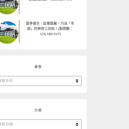
夏季養生｜趁著酷暑，巧治「冬
病」的神奇三伏貼！(點閱數：
176,180,917)
彙整
分類