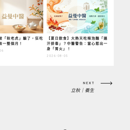
被「秋老虎」騙了，狂吃
【夏日飲食】大熱天吃辣泡麵「逼
咳一整個月！
汗排毒」？中醫警告：當心惹出一
身「胃火」！
06
2026-08-05
NEXT
立秋｜養生
NEXT
POST: