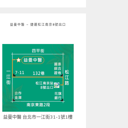
益曼中醫 – 捷運松江南京8號出口
益曼中醫 台北市一江街31-1號1樓