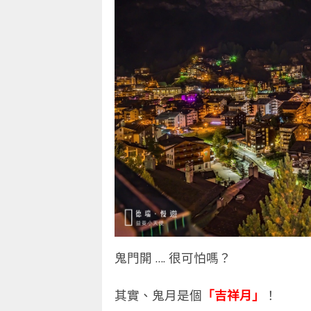
鬼門開 …. 很可怕嗎？
其實、鬼月是個
「吉祥月」
！