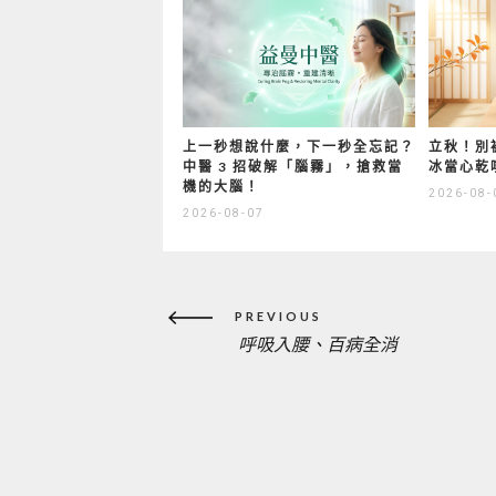
上一秒想說什麼，下一秒全忘記？
立秋！別
中醫 3 招破解「腦霧」，搶救當
冰當心乾
機的大腦！
2026-08-
2026-08-07
文
PREVIOUS
章
呼吸入腰、百病全消
PREVIOUS
導
覽
POST: