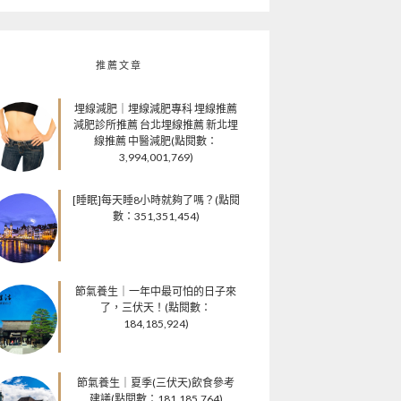
推薦文章
埋線減肥｜埋線減肥專科 埋線推薦
減肥診所推薦 台北埋線推薦 新北埋
線推薦 中醫減肥(點閱數：
3,994,001,769)
[睡眠]每天睡8小時就夠了嗎？(點閱
數：351,351,454)
節氣養生｜一年中最可怕的日子來
了，三伏天！(點閱數：
184,185,924)
節氣養生｜夏季(三伏天)飲食參考
建議(點閱數：181,185,764)