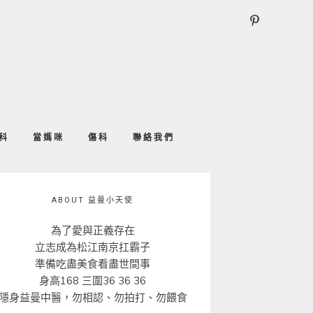
科
當媽咪
傷科
聯絡我們
ABOUT 益曼小天使
為了愛與正義存在
立志成為松江南京扛霸子
準備吃盡美食看盡世間事
身高168 三圍36 36 36
隱身益曼中醫，勿相認、勿拍打、勿餵食