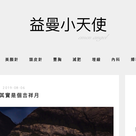
美顏針
頭皮針
豐胸
減肥
埋線
內科
婦
2019-08-06
其實是個吉祥月