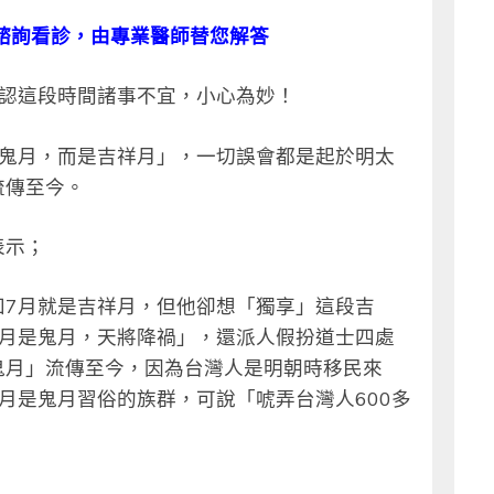
諮詢看診，由專業醫師替您解答
總認這段時間諸事不宜，小心為妙！
是鬼月，而是吉祥月」，一切誤會都是起於明太
流傳至今。
表示；
知7月就是吉祥月，但他卻想「獨享」這段吉
7月是鬼月，天將降禍」，還派人假扮道士四處
鬼月」流傳至今，因為台灣人是明朝時移民來
月是鬼月習俗的族群，可說「唬弄台灣人600多