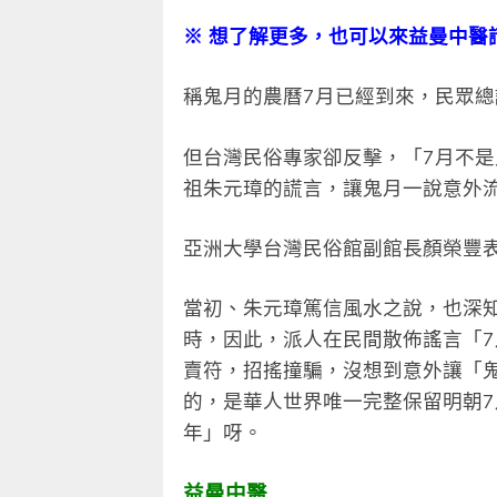
※ 想了解更多，也可以來益曼中醫
稱鬼月的農曆7月已經到來，民眾
但台灣民俗專家卻反擊，「7月不
祖朱元璋的謊言，讓鬼月一說意外
亞洲大學台灣民俗館副館長顏榮豐
當初、朱元璋篤信風水之說，也深
時，因此，派人在民間散佈謠言「
賣符，招搖撞騙，沒想到意外讓「
的，是華人世界唯一完整保留明朝7
年」呀。
益曼中醫