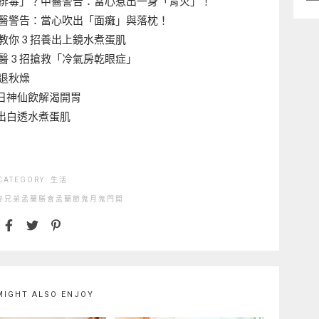
類
排毒」？中醫警告：當心惹出一身「胃火」！
醫警告：當心吹出「面癱」與落枕！
你 3 招養出上鏡水煮蛋肌
 3 招搶救「冷氣房乾眼症」
擊退秋燥
日神仙飲解渴開胃
出白透水煮蛋肌
CATEGORY:
生活
好兄弟
孟蘭勝會
孟蘭節
鬼月
鬼門開
MIGHT ALSO ENJOY