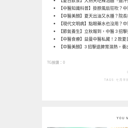
【夏日飲食】大熱天吃辣泡麵「逼汗
【中醫知識科普】掛脖風扇狂吹？中
【中醫美顏】夏天出油又水腫？院長教
【現代文明病】點眼藥水也沒用？中醫
【節氣養生】立秋報到，中醫 3 招
【中醫食療】益曼中醫私藏！2 款夏
【中醫美顏】3 招擊退脾胃濕熱，養
TG按讚：0
TAGS:
七月半
YOU 