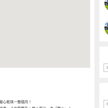
彙
整
當心乾咳一整個月！
分