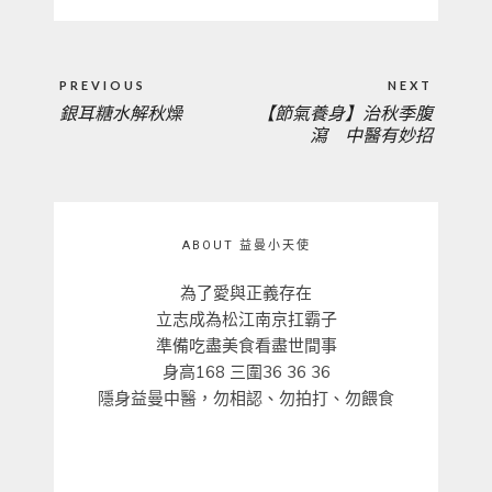
文
PREVIOUS
NEXT
章
銀耳糖水解秋燥
【節氣養身】治秋季腹
PREVIOUS
NEXT
導
瀉 中醫有妙招
覽
POST:
POST:
ABOUT 益曼小天使
為了愛與正義存在
立志成為松江南京扛霸子
準備吃盡美食看盡世間事
身高168 三圍36 36 36
隱身益曼中醫，勿相認、勿拍打、勿餵食