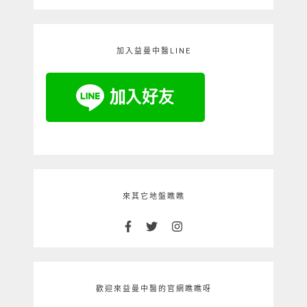
加入益曼中醫LINE
來其它地盤瞧瞧
歡迎來益曼中醫的官網瞧瞧呀