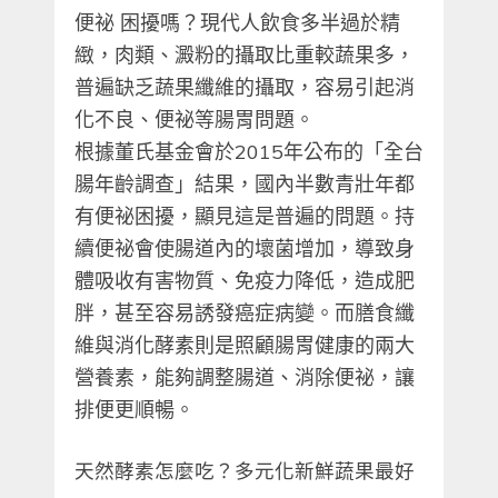
便祕 困擾嗎？現代人飲食多半過於精
緻，肉類、澱粉的攝取比重較蔬果多，
普遍缺乏蔬果纖維的攝取，容易引起消
化不良、便祕等腸胃問題。
根據董氏基金會於2015年公布的「全台
腸年齡調查」結果，國內半數青壯年都
有便祕困擾，顯見這是普遍的問題。持
續便祕會使腸道內的壞菌增加，導致身
體吸收有害物質、免疫力降低，造成肥
胖，甚至容易誘發癌症病變。而膳食纖
維與消化酵素則是照顧腸胃健康的兩大
營養素，能夠調整腸道、消除便祕，讓
排便更順暢。
天然酵素怎麼吃？多元化新鮮蔬果最好