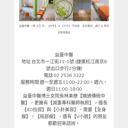
益曼中醫
一周【
7
】日
,
【中午】
&
【下午】 不休息
,
全天看診
,
週六
&
周日
也照常看診
益曼中醫
地址
:
台北市一江街
31-1
號
(
捷運松江南京
8
號出口步行
2
分鐘
)
電話
:02 2536 3322
服務時間
:
週一至週五
11:00
–
22:00
。週六、
週日
11:00-18:00
益曼中醫博士女院長林美棣【精通傳統中
醫】，更擁有【減重專科醫師執照】，擅長
【
4D
拉提】與【小針美容】，需要【全身
瘦】，【局部瘦】，還有【
V
小臉】的朋友
都歡迎來諮詢。