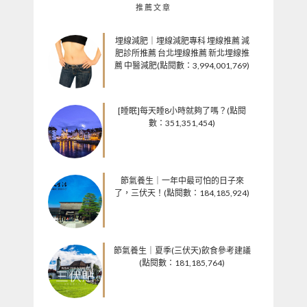
推薦文章
埋線減肥｜埋線減肥專科 埋線推薦 減
肥診所推薦 台北埋線推薦 新北埋線推
薦 中醫減肥(點閱數：3,994,001,769)
[睡眠]每天睡8小時就夠了嗎？(點閱
數：351,351,454)
節氣養生｜一年中最可怕的日子來
了，三伏天！(點閱數：184,185,924)
節氣養生｜夏季(三伏天)飲食參考建議
(點閱數：181,185,764)