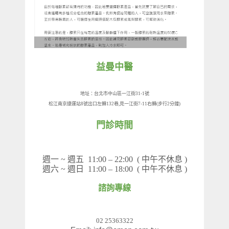
益曼中醫
地址：台北市中山區一江街
31-1
號
松江南京捷運站
8
號出口左轉
132
巷
,
見一江街
7-11
右轉
(
步行
2
分鐘
)
門診時間
週一
~
週五
11:00 – 22:00 (
中午不休息
)
週六
~
週日
11:00 – 18:00
(
中午不休息
)
諮詢專線
02 25363322