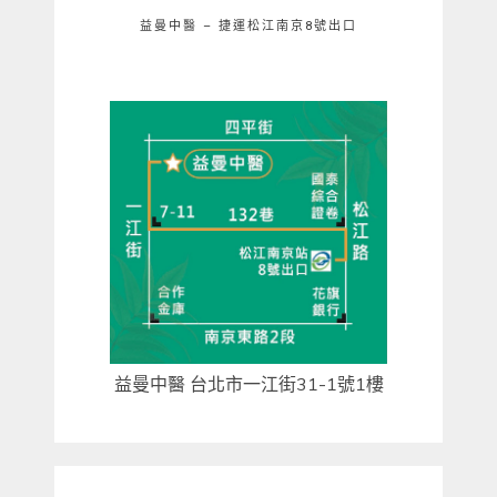
益曼中醫 – 捷運松江南京8號出口
益曼中醫 台北市一江街31-1號1樓