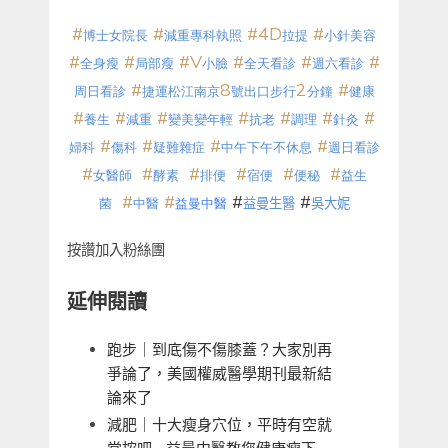
#
#
#4D
#
博士女院長
減重專科執照
拉提
小針美容
#
#
#V
#
#
#
全身瘦
局部瘦
小臉
全天看診
週六看診
#
8
2
#
周日看診
捷運松江南京
號出口步行
分鐘
健康
#
#
#
#
#
#
#
養生
減重
變美變年輕
抗老
調理
針灸
#
#
#
#
婦科
傷科
疑難雜症
中午下午不休息
週日看診
#
#
#
#
#
#
女醫師
酵素
排便
宿便
便秘
益生
#
#
#
#
菌
中醫
益曼中醫
益曼生醫
吳大妮
按讚加入粉絲團
延伸閱讀
跑步｜到底傷不傷膝蓋？大家別再
爭論了，美國權威醫學期刊最新結
論來了
減肥｜十大瘦身穴位，平時有空就