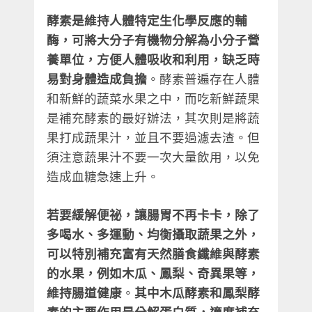
酵素是維持人體特定生化學反應的輔
酶，可將大分子有機物分解為小分子營
養單位，方便人體吸收和利用，缺乏時
易對身體造成負擔
。酵素普遍存在人體
和新鮮的蔬菜水果之中，而吃新鮮蔬果
是補充酵素的最好辦法，其次則是將蔬
果打成蔬果汁，並且不要過濾去渣。但
須注意蔬果汁不要一次大量飲用，以免
造成血糖急速上升。
若要緩解便祕，讓腸胃不再卡卡，除了
多喝水、多運動、均衡攝取蔬果之外，
可以特別補充富有天然膳食纖維與酵素
的水果，例如木瓜、鳳梨、奇異果等，
維持腸道健康
。
其中木瓜酵素和鳳梨酵
素的主要作用是分解蛋白質，適度補充