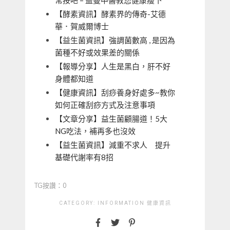
常按吧 – 益曼中醫教您健康瘦下
【酵素資訊】酵素界的傳奇-艾德
華．賀威爾博士
【益生菌資訊】強調菌數高 , 是因為
菌種不好或效果差的關係
【報導分享】人生是黑白，肝不好
身體都知道
【健康資訊】刮痧養身好處多~教你
如何正確刮痧方式及注意事項
【文章分享】益生菌顧腸道！5大
NG吃法，補再多也沒效
【益生菌資訊】減重不求人 提升
基礎代謝率有8招
TG按讚：0
CATEGORY:
INFORMATION
健康資訊