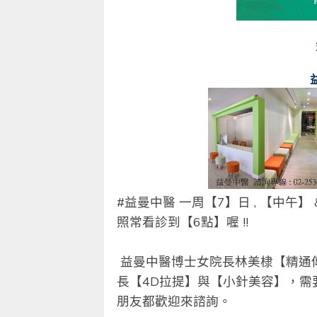
#
益曼中醫
一周【
7
】日
,
【中午】
照常看診到【
6
點】喔
!!
益曼中醫博士女院長林美棣【精通
長【
4D
拉提】與【小針美容】，需
朋友都歡迎來諮詢。