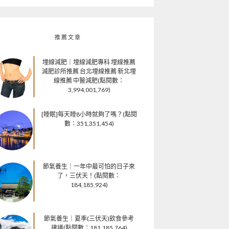
推薦文章
埋線減肥｜埋線減肥專科 埋線推薦
減肥診所推薦 台北埋線推薦 新北埋
線推薦 中醫減肥(點閱數：
3,994,001,769)
[睡眠]每天睡8小時就夠了嗎？(點閱
數：351,351,454)
節氣養生｜一年中最可怕的日子來
了，三伏天！(點閱數：
184,185,924)
節氣養生｜夏季(三伏天)飲食參考
建議(點閱數：181,185,764)