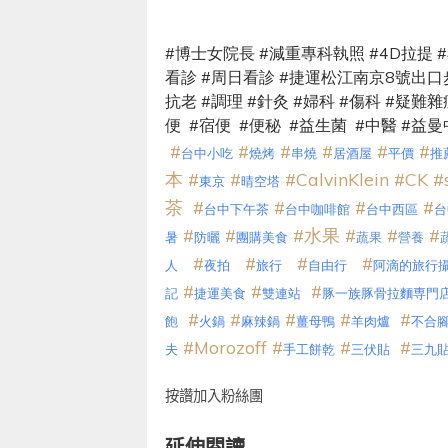
#
博士女院長
#
減重專科執照
#4D
拉提
#
看診
#
周日看診
#
捷運松江南京
8
號出口
抗老
#
調理
#
針灸
#
婦科
#
傷科
#
疑難雜
便
#
宿便
#
便秘
#
益生菌
#
中醫
#
益曼
#
#
#
#
#
#
台中小吃
燒烤
串燒
居酒屋
平價
推
本
#
#
#CalvinKlein
#CK
#
東京
晴空塔
茶
#
#
#
#
台中下午茶
台中咖啡館
台中西區
台
#
#
#
水果
#
#
#
暑
防曬
團購美食
蔬果
營養
#
#
#
#
人
夜拍
旅行
自由行
阿滴的旅行
#
#
#
記
捷運美食
雙連站
豚一族豚骨拉麵専門
#
#
#
#
#
飽
火鍋
麻辣鍋
薑母鴨
羊肉爐
不合
#Morozoff
#
#
#
夫
手工餅乾
三伏貼
三九
按讚加入粉絲團
延伸閱讀