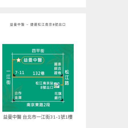
益曼中醫 – 捷運松江南京8號出口
益曼中醫 台北市一江街31-1號1樓