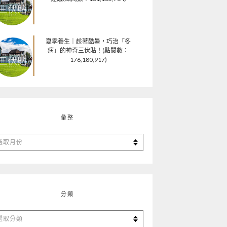
夏季養生｜趁著酷暑，巧治「冬
病」的神奇三伏貼！(點閱數：
176,180,917)
彙整
分類