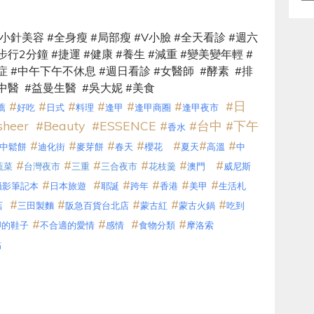
類
小針美容
#
全身瘦
#
局部瘦
#V
小臉
#
全天看診
#
週六
步行
2
分鐘
#
捷運
#
健康
#
養生
#
減重
#
變美變年輕
#
症
#
中午下午不休息
#
週日看診
#
女醫師
#
酵素
#
排
中醫
#
益曼生醫
#
吳大妮
#
美食
#
#
#
#
#
#
#
日
薦
好吃
日式
料理
逢甲
逢甲商圈
逢甲夜市
sheer
#Beauty
#ESSENCE
#
#
台中
#
下午
香水
#
#
#
#
#
#
#
中鬆餅
迪化街
麥芽餅
春天
櫻花
夏天
高溫
中
#
#
#
#
#
#
蔬菜
台灣夜市
三重
三合夜市
花枝羹
澳門
威尼斯
#
#
#
#
#
#
攝影筆記本
日本旅遊
耶誕
跨年
香港
美甲
生活札
#
#
#
#
#
店
三田製麵
阪急百貨台北店
蒙古紅
蒙古火鍋
吃到
#
#
#
#
腳的鞋子
不合適的愛情
感情
食物分類
摩洛索
貼