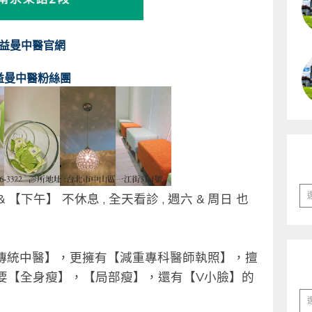
益曼中醫官網
益曼中醫粉絲團
彙
&
【下午】 不休息
,
全天看診
,
週六
&
周日 也
整
傳統中醫】，更擁有【減重專科醫師執照】，擅
要【全身瘦】，【局部瘦】，還有【
V
小臉】的
分