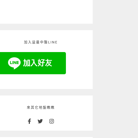
加入益曼中醫LINE
來其它地盤瞧瞧