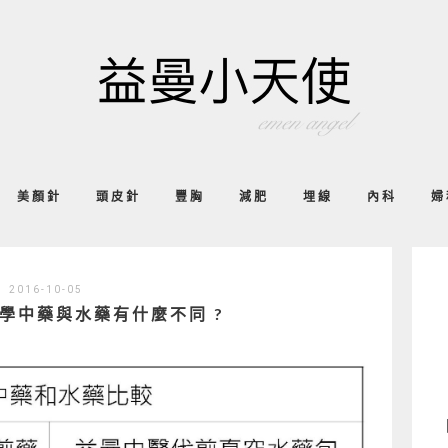
美顏針
頭皮針
豐胸
減肥
埋線
內科
婦
2016-10-05
學中藥與水藥有什麼不同 ?