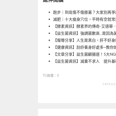
跑步｜到底傷不傷膝蓋？大家別再爭
減肥｜十大瘦身穴位，平時有空就常按
【酵素資訊】酵素界的傳奇-艾德華
【益生菌資訊】強調菌數高 , 是因
【報導分享】人生是黑白，肝不好身
【健康資訊】刮痧養身好處多~教你
【文章分享】益生菌顧腸道！5大N
【益生菌資訊】減重不求人 提升基
TG按讚：0
CATEGO