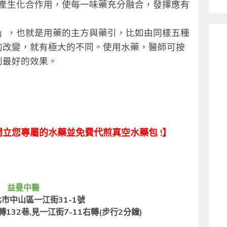
，會產生化合作用，使每一味藥充分融合，發揮應有
、使」，也就是用藥的主方與藥引，比如由同樣五種
的改變，就有極大的不同。使用水藥，醫師可按
到最好的效果。
立您專屬的水藥並免費代煎真空水藥包 !】
益曼中醫
市中山區一江街31-1號
32巷,見一江街7-11右轉(步行2分鐘)