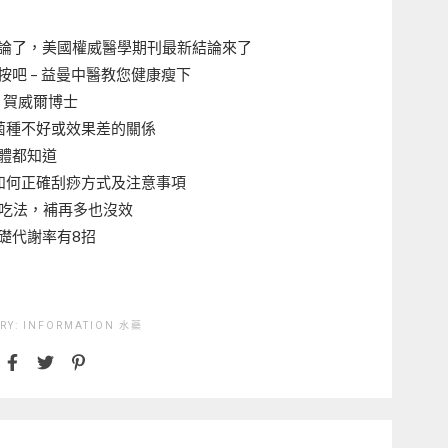
論了，美國權威醫學期刊最新結論來了
吧 – 益曼中醫教您健康瘦下
．賀威爾博士
為菌種不好或效果差的關係
體都知道
如何正確刮痧方式及注意事項
G吃法，補再多也沒效
礎代謝率有8招
RY:
INFORMATION
水藥