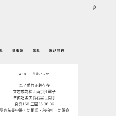
科
當媽咪
傷科
聯絡我們
ABOUT 益曼小天使
為了愛與正義存在
立志成為松江南京扛霸子
準備吃盡美食看盡世間事
身高168 三圍36 36 36
隱身益曼中醫，勿相認、勿拍打、勿餵食