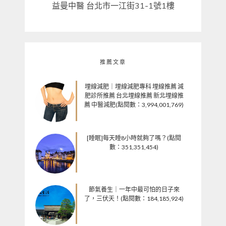
益曼中醫 台北市一江街31-1號1樓
推薦文章
埋線減肥｜埋線減肥專科 埋線推薦 減
肥診所推薦 台北埋線推薦 新北埋線推
薦 中醫減肥(點閱數：3,994,001,769)
[睡眠]每天睡8小時就夠了嗎？(點閱
數：351,351,454)
節氣養生｜一年中最可怕的日子來
了，三伏天！(點閱數：184,185,924)