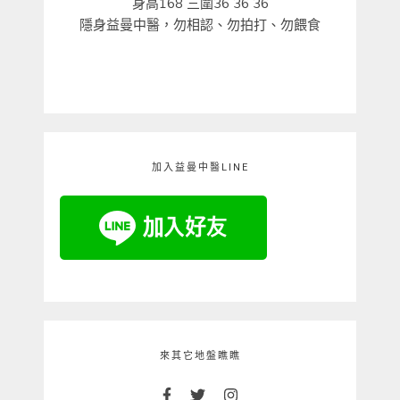
身高168 三圍36 36 36
隱身益曼中醫，勿相認、勿拍打、勿餵食
加入益曼中醫LINE
來其它地盤瞧瞧