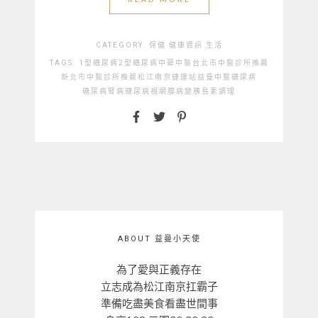
CATEGORY:
保健
健康資訊
生活
TAGS:
1型糖尿病
2型糖尿病
中藥
中醫
台北市中醫診所推薦
新北市中醫診所推薦
松江南京捷運站
益曼中醫
糖尿病
糖尿病腎病
糖尿病視網膜病變
胰島素
調理
ABOUT 益曼小天使
為了愛與正義存在
立志成為松江南京扛霸子
準備吃盡美食看盡世間事