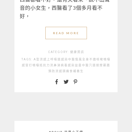
音的小女生，西醫看了3個多月看不
好，
READ MORE
CATEGORY:
健康資訊
TAGS:
A型流感
上呼吸道感染
中醫
傷風
全身不適
咳嗽
噴嚏
感冒
打噴嚏
抵抗力
流鼻涕
病毒感染
益曼中醫
穴道按摩
藥膳
預防流感
頭痛
食補
養生