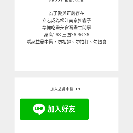
ABOUT 益曼小天使
為了愛與正義存在
立志成為松江南京扛霸子
準備吃盡美食看盡世間事
身高168 三圍36 36 36
隱身益曼中醫，勿相認、勿拍打、勿餵食
加入益曼中醫LINE