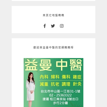
來其它地盤瞧瞧
歡迎來益曼中醫的官網瞧瞧呀