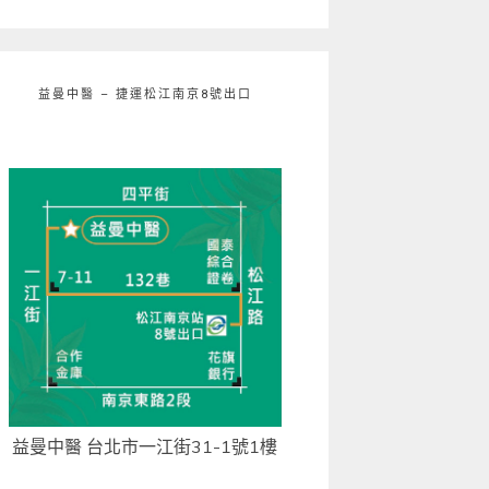
益曼中醫 – 捷運松江南京8號出口
益曼中醫 台北市一江街31-1號1樓