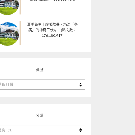
夏季養生｜趁著酷暑，巧治「冬
病」的神奇三伏貼！(點閱數：
176,180,917)
彙整
分類