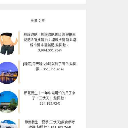
推薦文章
埋線減肥｜埋線減肥專科 埋線推薦
減肥診所推薦 台北埋線推薦 新北埋
線推薦 中醫減肥(點閱數：
3,994,001,769)
[睡眠]每天睡8小時就夠了嗎？(點閱
數：351,351,454)
節氣養生｜一年中最可怕的日子來
了，三伏天！(點閱數：
184,185,924)
節氣養生｜夏季(三伏天)飲食參考
建議(點閱數：181,185,764)