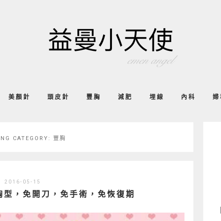
美顏針
頭皮針
豐胸
減肥
埋線
內科
婦
ING CATEGORY:
豐胸
2016-05-15
胸型，免開刀，免手術，免恢復期