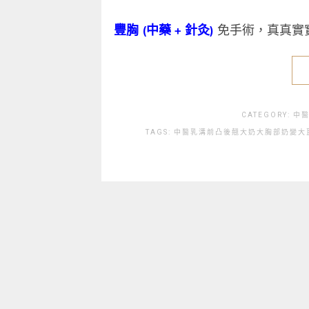
豐胸 (中藥 + 針灸‏)
免手術，真真實
CATEGORY:
中
TAGS:
中醫
乳溝
前凸後翹
大奶
大胸部
奶變大