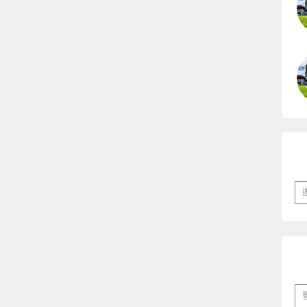
彙
整
分