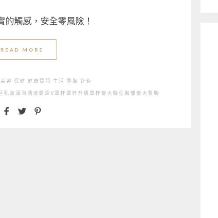
實的觸感，安全零風險！
READ MORE
醫美容
保健
健康資訊
生活
豐胸
針灸
巨乳
波濤洶湧
波霸
深V
罩杯
罩杯升級
罩杯變大
胸型
胸部變大
豐胸