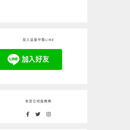
加入益曼中醫LINE
來其它地盤瞧瞧