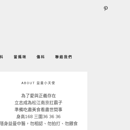
科
當媽咪
傷科
聯絡我們
ABOUT 益曼小天使
為了愛與正義存在
立志成為松江南京扛霸子
準備吃盡美食看盡世間事
身高168 三圍36 36 36
隱身益曼中醫，勿相認、勿拍打、勿餵食