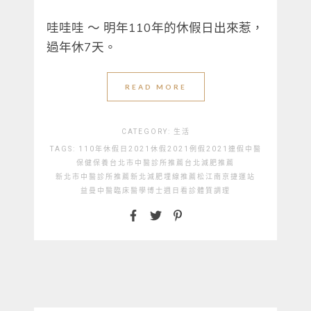
哇哇哇 ～ 明年110年的休假日出來惹，
過年休7天。
READ MORE
CATEGORY:
生活
TAGS:
110年休假日
2021休假
2021例假
2021連假
中醫
保健
保養
台北市中醫診所推薦
台北減肥推薦
新北市中醫診所推薦
新北減肥埋線推薦
松江南京捷運站
益曼中醫
臨床醫學博士
週日看診
體質調理