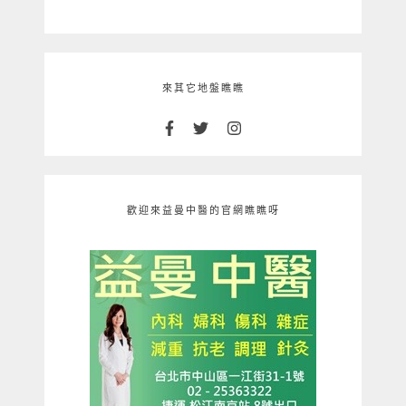
來其它地盤瞧瞧
歡迎來益曼中醫的官網瞧瞧呀