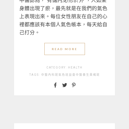
身體出現了瘀，最先就是在我們的氣色
上表現出來。每位女性朋友在自己的心
裡都應該有本個人氣色帳本，每天給自
己打分。
READ MORE
CATEGORY:
HEALTH
TAGS:
中醫
內科
斑
氣色
班
益曼中醫
養生
黃褐斑