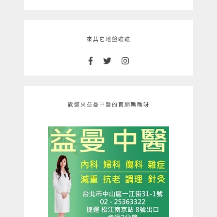
來其它地盤瞧瞧
歡迎來益曼中醫的官網瞧瞧呀