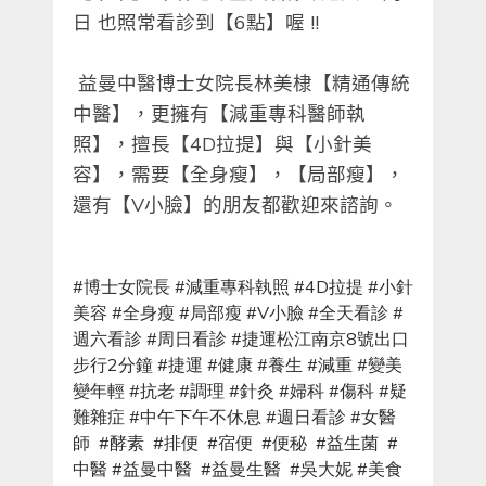
日 也照常看診到【
6
點】喔
!!
益曼中醫博士女院長林美棣【精通傳統
中醫】，更擁有【減重專科醫師執
照】，擅長【
4D
拉提】與【小針美
容】，需要【全身瘦】，【局部瘦】，
還有【
V
小臉】的朋友都歡迎來諮詢。
#
博士女院長
#
減重專科執照
#4D
拉提
#
小針
美容
#
全身瘦
#
局部瘦
#V
小臉
#
全天看診
#
週六看診
#
周日看診
#
捷運松江南京
8
號出口
步行
2
分鐘
#
捷運
#
健康
#
養生
#
減重
#
變美
變年輕
#
抗老
#
調理
#
針灸
#
婦科
#
傷科
#
疑
難雜症
#
中午下午不休息
#
週日看診
#
女醫
師
#
酵素
#
排便
#
宿便
#
便秘
#
益生菌
#
中醫
#
益曼中醫
#
益曼生醫
#
吳大妮
#
美食