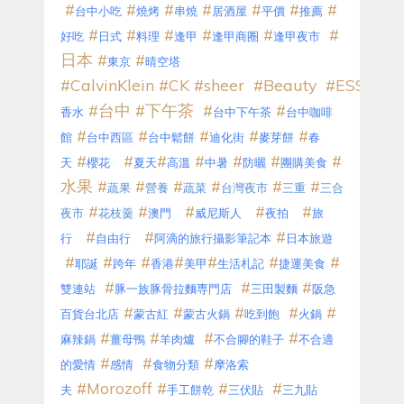
#
#
#
#
#
#
#
台中小吃
燒烤
串燒
居酒屋
平價
推薦
#
#
#
#
#
#
好吃
日式
料理
逢甲
逢甲商圈
逢甲夜市
日本
#
#
東京
晴空塔
#CalvinKlein
#CK
#sheer
#Beauty
#ESSENC
#
台中
#
下午茶
#
#
香水
台中下午茶
台中咖啡
#
#
#
#
#
館
台中西區
台中鬆餅
迪化街
麥芽餅
春
#
#
#
#
#
#
#
天
櫻花
夏天
高溫
中暑
防曬
團購美食
水果
#
#
#
#
#
#
蔬果
營養
蔬菜
台灣夜市
三重
三合
#
#
#
#
#
夜市
花枝羹
澳門
威尼斯人
夜拍
旅
#
#
#
行
自由行
阿滴的旅行攝影筆記本
日本旅遊
#
#
#
#
#
#
#
耶誕
跨年
香港
美甲
生活札記
捷運美食
#
#
#
雙連站
豚一族豚骨拉麵専門店
三田製麵
阪急
#
#
#
#
#
百貨台北店
蒙古紅
蒙古火鍋
吃到飽
火鍋
#
#
#
#
麻辣鍋
薑母鴨
羊肉爐
不合腳的鞋子
不合適
#
#
#
的愛情
感情
食物分類
摩洛索
#Morozoff
#
#
#
夫
手工餅乾
三伏貼
三九貼