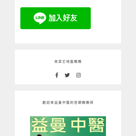
來其它地盤瞧瞧
歡迎來益曼中醫的官網瞧瞧呀