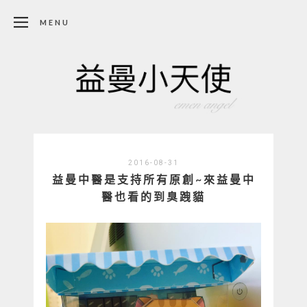
MENU
2016-08-31
益曼中醫是支持所有原創~來益曼中
醫也看的到臭跩貓