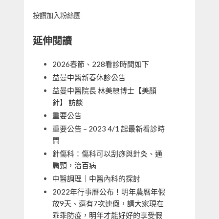
按讚加入粉絲團
延伸閱讀
2026春節、228看診時間如下
益曼中醫新春休診公告
益曼中醫院長 林美棣博士【美顏
針】 訪談
重要公告
重要公告 – 2023 4/1 起最新看診時
間
針傷科：傷科可以刮痧與針灸、通
肩頸，治百病
中醫調理｜中醫內科的探討
2022年行事曆公布！明年農曆年假
放9天、還有7次連假，請大家現在
乖乖防疫，明年才能好好的享受假