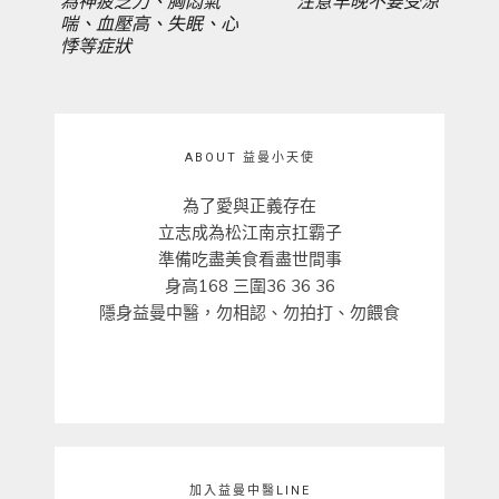
為神疲乏力、胸悶氣
注意早晚不要受涼
喘、血壓高、失眠、心
悸等症狀
ABOUT 益曼小天使
為了愛與正義存在
立志成為松江南京扛霸子
準備吃盡美食看盡世間事
身高168 三圍36 36 36
隱身益曼中醫，勿相認、勿拍打、勿餵食
加入益曼中醫LINE