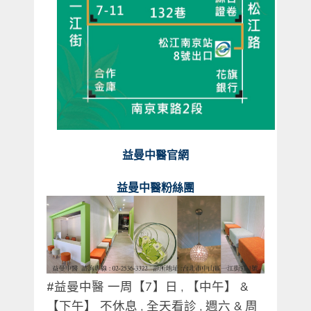
益曼中醫官網
益曼中醫粉絲團
#
益曼中醫
一周【
7
】日
,
【中午】
&
【下午】 不休息
,
全天看診
,
週六
&
周