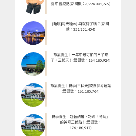
薦 中醫減肥(點閱數：3,994,001,769)
[睡眠]每天睡8小時就夠了嗎？(點閱
數：351,351,454)
節氣養生｜一年中最可怕的日子來
了，三伏天！(點閱數：184,185,924)
節氣養生｜夏季(三伏天)飲食參考建議
(點閱數：181,185,764)
夏季養生｜趁著酷暑，巧治「冬病」
的神奇三伏貼！(點閱數：
176,180,917)