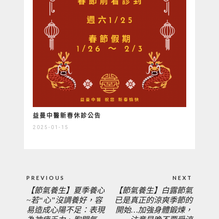
益曼中醫新春休診公告
2025-01-15
文
PREVIOUS
NEXT
章
【節氣養生】夏季養心
【節氣養生】白露節氣
PREVIOUS
NEXT
導
~若“心”沒調養好，容
已是真正的涼爽季節的
覽
易造成心陽不足：表現
開始…加強身體鍛煉，
POST:
POST: