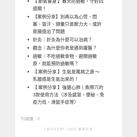
【 節氣養身 】春天防過敏，守好四
道關！
【案例分享】別再以為心慌、悶
塞、冒汗、頭暈只是壓力大，或許
是腸道出了問題
針灸｜針灸為什麼可以治病？
觀念｜為什麼你老是遇到庸醫？
過敏｜不吃過敏食物、避開過敏
原，就能預防過敏嗎？
【 案例分享 】生氣是萬病之源 ～
乳腺癌是生氣出來的！
【 案例分享 】強健心肺丨魚際穴的
3款使用方法（涉及感冒、便秘、免
疫力低、滑鼠手症等）
TG按讚：0
CATEGORY:
CASE
案例分享