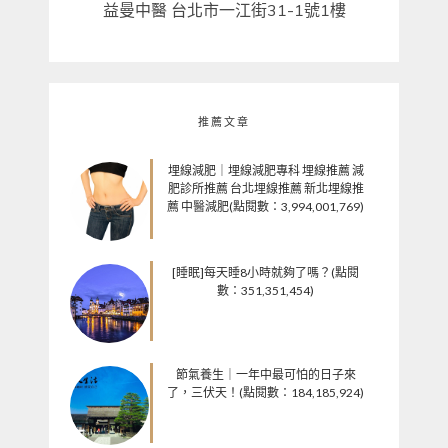
益曼中醫 台北市一江街31-1號1樓
推薦文章
埋線減肥｜埋線減肥專科 埋線推薦 減
肥診所推薦 台北埋線推薦 新北埋線推
薦 中醫減肥(點閱數：3,994,001,769)
[睡眠]每天睡8小時就夠了嗎？(點閱
數：351,351,454)
節氣養生｜一年中最可怕的日子來
了，三伏天！(點閱數：184,185,924)