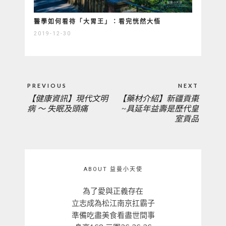
醫學如何看待「大胃王」：看完恍然大悟
2019-12-30
文
PREVIOUS
NEXT
章
【健康資訊】現代文明
【藥材介紹】新疆貢棗
PREVIOUS
NEXT
導
病 ～ 失眠及頭痛
~具延年益壽是歷代皇
覽
室貢品
POST:
POST:
ABOUT 益曼小天使
為了愛與正義存在
立志成為松江南京扛霸子
準備吃盡美食看盡世間事