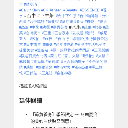
京
#
晴空塔
#CalvinKlein
#CK
#sheer
#Beauty
#ESSENCE
#
香
#
台中
#
下午茶
水
#
台中下午茶
#
台中咖啡館
#
台中
西區
#
台中鬆餅
#
迪化街
#
麥芽餅
#
春天
#
櫻花
#
夏天
#
水果
#
高溫
#
中暑
#
防曬
#
團購美食
#
蔬果
#
營養
#
蔬
菜
#
台灣夜市
#
三重
#
三合夜市
#
花枝羹
#
澳門
#
威尼
斯人
#
夜拍
#
旅行
#
自由行
#
阿滴的旅行攝影筆記
本
#
日本旅遊
#
耶誕
#
跨年
#
香港
#
美甲
#
生活札記
#
捷運美食
#
雙連站
#
豚一族豚骨拉麵専門店
#
三田製麵
#
阪急百貨台北店
#
蒙古紅
#
蒙古火鍋
#
吃到飽
#
火鍋
#
麻辣鍋
#
薑母鴨
#
羊肉爐
#
不合腳的鞋子
#
不合適的愛
情
#
感情
#
食物分類
#
摩洛索夫
#Morozoff
#
手工餅
乾
#
三伏貼
#
三九貼
#
自拍神器
按讚加入粉絲團
延伸閱讀
【節氣養身】季節限定 ~~ 冬病夏治
的美妙三伏貼又到惹 !