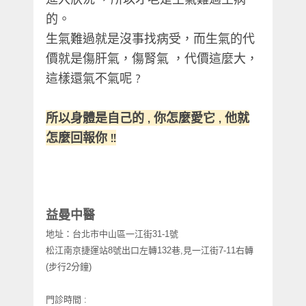
的。
生氣難過就是沒事找病受，而生氣的代
價就是傷肝氣，傷腎氣 ，代價這麼大，
這樣還氣不氣呢 ?
所以身體是自己的 , 你怎麼愛它 , 他就
怎麼回報你 !!
益曼中醫
地址：台北市中山區一江街
31-1
號
松江南京捷運站
8
號出口左轉
132
巷
,
見一江街
7-11
右轉
(
步行
2
分鐘
)
門診時間
: