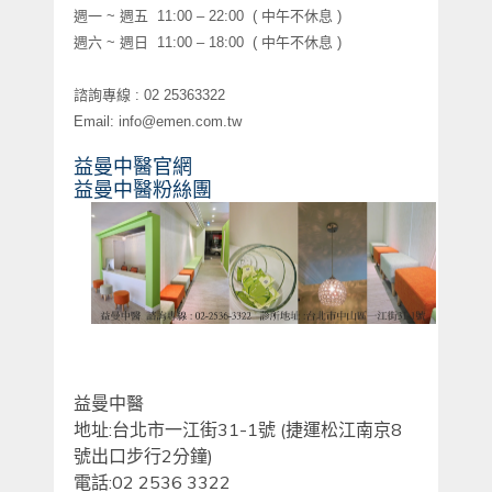
週一
~
週五
11:00 – 22:00 (
中午不休息
)
週六
~
週日
11:00 – 18:00
(
中午不休息
)
諮詢專線
: 02 25363322
Email: info@emen.com.tw
益曼中醫官網
益曼中醫粉絲團
益曼中醫
地址
:
台北市一江街
31-1
號
(
捷運松江南京
8
號出口步行
2
分鐘
)
電話
:02 2536 3322