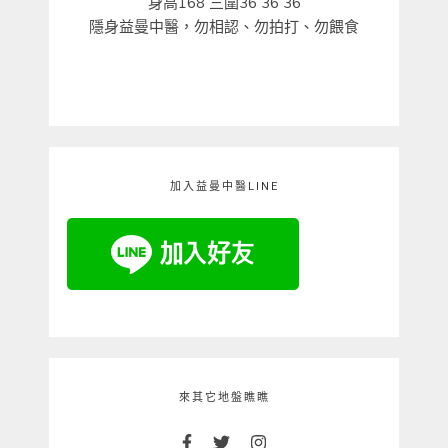
身高168 三圍36 36 36
隱身益曼中醫，勿相認、勿拍打、勿餵食
加入益曼中醫LINE
來其它地盤瞧瞧