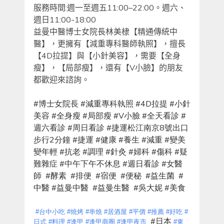
服務時間
:
週一至週五
11:00
–
22:00
。週六、
週日
11:00-18:00
益曼中醫博士女院長林美棣【精通傳統中
醫】，更擁有【減重專科醫師執照】，擅長
【
4D
拉提】與【小針美容】，需要【全身
瘦】，【局部瘦】，還有【
V
小臉】的朋友
都歡迎來諮詢。
#
博士女院長
#
減重專科執照
#4D
拉提
#
小針
美容
#
全身瘦
#
局部瘦
#V
小臉
#
全天看診
#
週六看診
#
周日看診
#
捷運松江南京
8
號出口
步行
2
分鐘
#
捷運
#
健康
#
養生
#
減重
#
變美
變年輕
#
抗老
#
調理
#
針灸
#
婦科
#
傷科
#
疑
難雜症
#
中午下午不休息
#
週日看診
#
女醫
師
#
酵素
#
排便
#
宿便
#
便秘
#
益生菌
#
中醫
#
益曼中醫
#
益曼生醫
#
吳大妮
#
美食
#
台中小吃
#
燒烤
#
串燒
#
居酒屋
#
平價
#
推薦
#
好吃
#
#
日本
日式
#
料理
#
逢甲
#
逢甲商圈
#
逢甲夜市
#
東