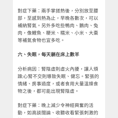
對症下藥：兩手掌搓熱後，分別放至腰
部，至感到熱為止，早晚各數次，可以
補納腎氣。另外多吃些鴨肉、鵝肉、兔
肉，像鯉魚、粳米、糯米、小米、大棗
等補氣食物也宜多吃。
六、失眠，每天躺在床上數羊
分析病因：腎陰虛則虛火內擾，讓人煩
躁;心腎不交則導致失眠、健忘。緊張的
情緒、房事過度，或者食用大量溫燥食
物之後，都可能出現腎陰虛。
對症下藥：晚上減少令神經興奮的活
動，如高談闊論、收聽收看緊張刺激的