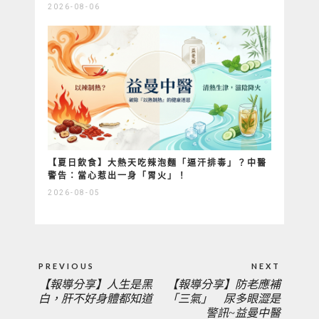
2026-08-06
【夏日飲食】大熱天吃辣泡麵「逼汗排毒」？中醫
警告：當心惹出一身「胃火」！
2026-08-05
文
PREVIOUS
NEXT
章
【報導分享】人生是黑
【報導分享】防老應補
PREVIOUS
NEXT
導
白，肝不好身體都知道
「三氣」 尿多眼澀是
覽
警訊~益曼中醫
POST:
POST: