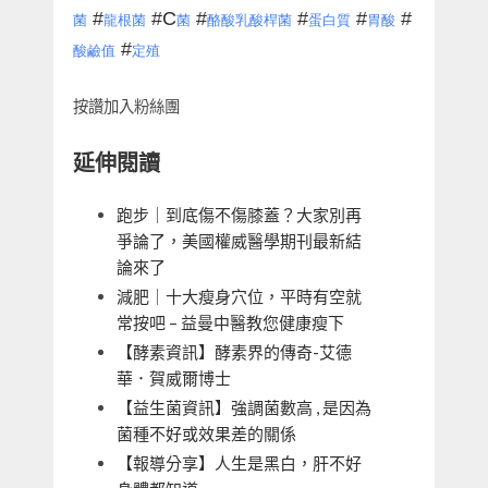
#
#C
#
#
#
#
菌
龍根菌
菌
酪酸乳酸桿菌
蛋白質
胃酸
#
酸鹼值
定殖
按讚加入粉絲團
延伸閱讀
跑步｜到底傷不傷膝蓋？大家別再
爭論了，美國權威醫學期刊最新結
論來了
減肥｜十大瘦身穴位，平時有空就
常按吧 – 益曼中醫教您健康瘦下
【酵素資訊】酵素界的傳奇-艾德
華．賀威爾博士
【益生菌資訊】強調菌數高 , 是因為
菌種不好或效果差的關係
【報導分享】人生是黑白，肝不好