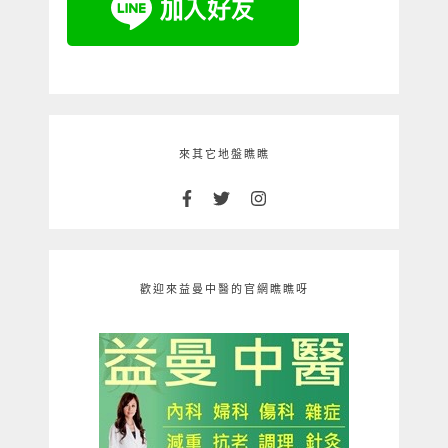
來其它地盤瞧瞧
歡迎來益曼中醫的官網瞧瞧呀