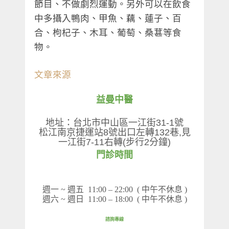
節目、不做劇烈運動。另外可以在飲食
中多攝入鴨肉、甲魚、藕、蓮子、百
合、枸杞子、木耳、葡萄、桑葚等食
物。
文章來源
益曼中醫
地址：台北市中山區一江街31-1號
松江南京捷運站8號出口左轉132巷,見
一江街7-11右轉(步行2分鐘)
門診時間
週一
~
週五
11:00 – 22:00 (
中午不休息
)
週六
~
週日
11:00 – 18:00
(
中午不休息
)
諮詢專線