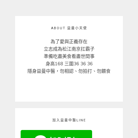
ABOUT 益曼小天使
為了愛與正義存在
立志成為松江南京扛霸子
準備吃盡美食看盡世間事
身高168 三圍36 36 36
隱身益曼中醫，勿相認、勿拍打、勿餵食
加入益曼中醫LINE