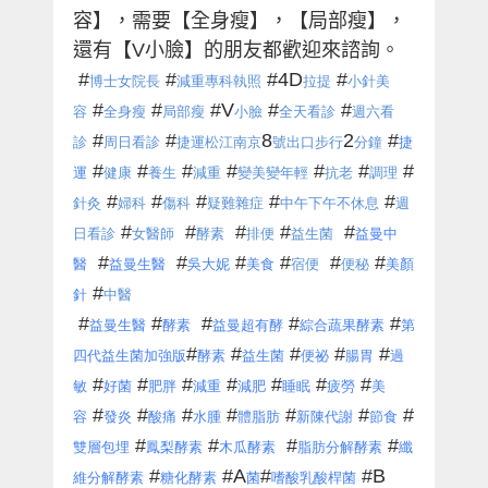
容】，需要【全身瘦】，【局部瘦】，
還有【
V
小臉】的朋友都歡迎來諮詢。
#
#
#4D
#
博士女院長
減重專科執照
拉提
小針美
#
#
#V
#
#
容
全身瘦
局部瘦
小臉
全天看診
週六看
#
#
8
2
#
診
周日看診
捷運松江南京
號出口步行
分鐘
捷
#
#
#
#
#
#
#
運
健康
養生
減重
變美變年輕
抗老
調理
#
#
#
#
#
針灸
婦科
傷科
疑難雜症
中午下午不休息
週
#
#
#
#
#
日看診
女醫師
酵素
排便
益生菌
益曼中
#
#
#
#
#
#
醫
益曼生醫
吳大妮
美食
宿便
便秘
美顏
#
針
中醫
#
#
#
#
#
益曼生醫
酵素
益曼超有酵
綜合蔬果酵素
第
#
#
#
#
#
四代益生菌加強版
酵素
益生菌
便祕
腸胃
過
#
#
#
#
#
#
#
敏
好菌
肥胖
減重
減肥
睡眠
疲勞
美
#
#
#
#
#
#
#
容
發炎
酸痛
水腫
體脂肪
新陳代謝
節食
#
#
#
#
雙層包埋
鳳梨酵素
木瓜酵素
脂肪分解酵素
纖
#
#A
#
#B
維分解酵素
糖化酵素
菌
嗜酸乳酸桿菌