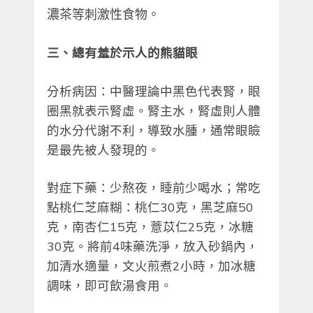
濃茶等刺激性食物。
三、總有羞於示人的熊貓眼
分析病因：中醫理論中黑色代表腎，眼
圈黑就表示腎虛。腎主水，腎虛則人體
的水分代謝不利，導致水腫，通常眼瞼
是最先被人發現的。
對症下藥：少熬夜，睡前少喝水；常​​吃
點桃仁芝麻糊：桃仁30克，黑芝麻50
克，南杏仁15克，薏苡仁25克，冰糖
30克。將前4味藥洗淨，放入砂鍋內，
加清水適量，文火煎煮2小時，加冰糖
調味，即可飲湯食用。