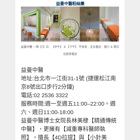
益曼中醫粉絲團
益曼中醫
一周【
7
】日
,
【中午】
&
【下午】 不休息
,
全天看診
,
週六
&
周日
也照常看診
益曼中醫
地址
:
台北市一江街
31-1
號
(
捷運松江南
京
8
號出口步行
2
分鐘
)
電話
:02 2536 3322
服務時間
:
週一至週五
11:00
–
22:00
。週
六、週日
11:00-18:00
益曼中醫博士女院長林美棣【精通傳統
中醫】，更擁有【減重專科醫師執
照】，擅長【
4D
拉提】與【小針美