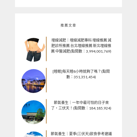
推薦文章
埋線減肥｜埋線減肥專科 埋線推薦 減
肥診所推薦 台北埋線推薦 新北埋線推
薦 中醫減肥(點閱數：3,994,001,769)
[睡眠]每天睡8小時就夠了嗎？(點閱
數：351,351,454)
節氣養生｜一年中最可怕的日子來
了，三伏天！(點閱數：184,185,924)
節氣養生｜夏季(三伏天)飲食參考建議