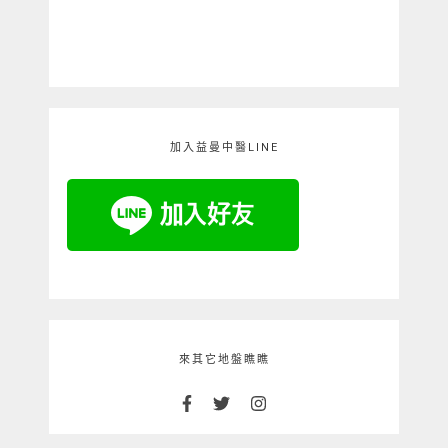
加入益曼中醫LINE
來其它地盤瞧瞧