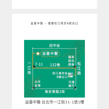
益曼中醫 – 捷運松江南京8號出口
益曼中醫 台北市一江街31-1號1樓