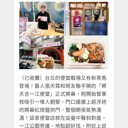
（已收攤）台北的便當戰場又有新黑馬
登場！
藝人張天霖
和朋友聯手開的「蔡
天吉一江便當」正式開幕，剛開始營業
就吸引一堆人朝聖，門口還擺上超浮誇
的開幕紅燈籠拱門，整個開張氣勢滿
滿！這家便當店
就在益曼中醫斜對面，
一江公園旁邊
，地點超好找，附近上班