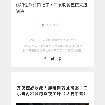
族和住戶有口福了，午餐晚餐直接來這
解決！
READ MORE
CATEGORY:
松江南京美食
生活
美食
TAGS:
中山區便當
便當
張天霖便當
松江南京便當
松江南京捷運站美食
美食
蔡天吉一江便當
雞腿飯
2025-01-06
宵夜控必收藏！胖老闆誠意肉粥：三
小時內秒殺的深夜美味（益曼中醫）