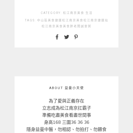
CATEGORY:
松江南京美食
生活
TAGS:
中山區美食
捷運松江南京美食
松江南京捷運站
松江南京美食
美食
胖老闆誠意粥
ABOUT 益曼小天使
為了愛與正義存在
立志成為松江南京扛霸子
準備吃盡美食看盡世間事
身高168 三圍36 36 36
隱身益曼中醫，勿相認、勿拍打、勿餵食