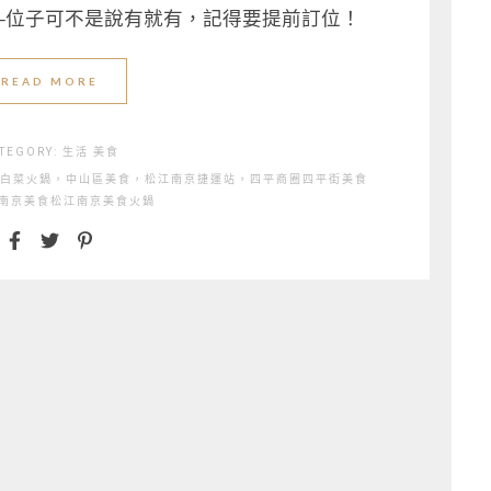
—位子可不是說有就有，記得要提前訂位！
READ MORE
TEGORY:
生活
美食
白菜火鍋，中山區美食，松江南京捷運站，四平商圈
四平街美食
南京美食
松江南京美食
火鍋