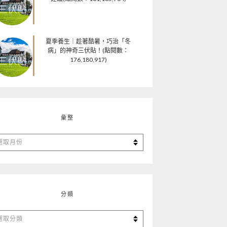
夏季養生｜趁著酷暑，巧治「冬
病」的神奇三伏貼！(點閱數：
176,180,917)
彙整
分類