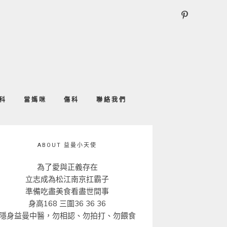
科
當媽咪
傷科
聯絡我們
ABOUT 益曼小天使
為了愛與正義存在
立志成為松江南京扛霸子
準備吃盡美食看盡世間事
身高168 三圍36 36 36
隱身益曼中醫，勿相認、勿拍打、勿餵食