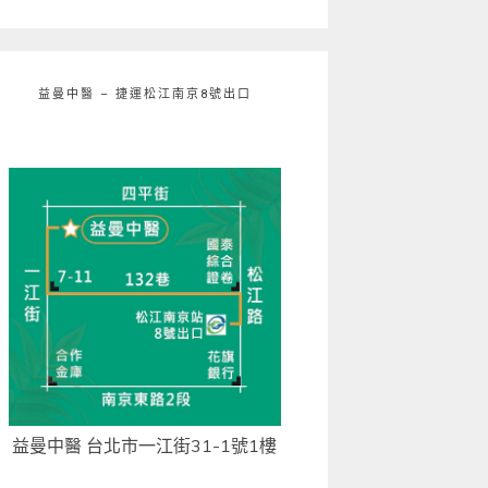
益曼中醫 – 捷運松江南京8號出口
益曼中醫 台北市一江街31-1號1樓