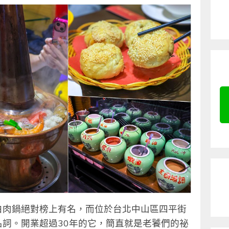
白肉鍋絕對榜上有名，而位於台北中山區四平街
詞。開業超過30年的它，簡直就是老饕們的祕