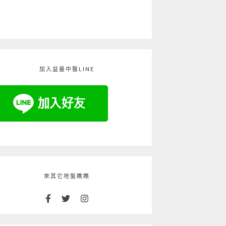
加入益曼中醫LINE
來其它地盤瞧瞧