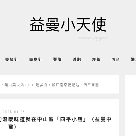
美顏針
頭皮針
豐胸
減肥
埋線
內科
婦
鍋，酸白菜火鍋，中山區美食，松江南京捷運站，四平商圈
2025-01-03
的溫暖味道就在中山區「四平小館」（益曼中
醫）