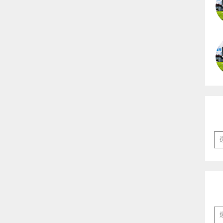
彙
整
分