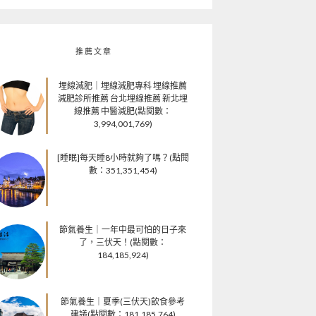
推薦文章
埋線減肥｜埋線減肥專科 埋線推薦
減肥診所推薦 台北埋線推薦 新北埋
線推薦 中醫減肥(點閱數：
3,994,001,769)
[睡眠]每天睡8小時就夠了嗎？(點閱
數：351,351,454)
節氣養生｜一年中最可怕的日子來
了，三伏天！(點閱數：
184,185,924)
節氣養生｜夏季(三伏天)飲食參考
建議(點閱數：181,185,764)