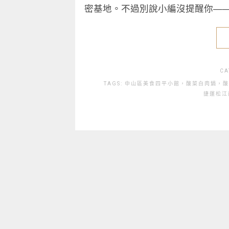
密基地。不過別說小編沒提醒你—
CA
TAGS:
中山區美食
四平小館，酸菜白肉鍋，酸
捷運松江