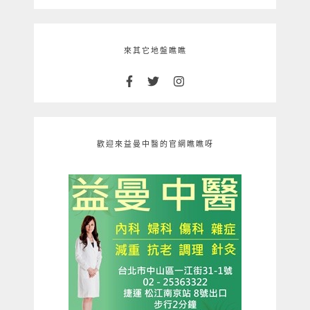
來其它地盤瞧瞧
歡迎來益曼中醫的官網瞧瞧呀